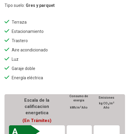
Tipo suelo:
Gres y parquet
Terraza
Estacionamiento
Trastero
Aire acondicionado
Luz
Garaje doble
Energía eléctrica
Consumo de
Emisiones
Escala de la
energia
2
kg CO
/m
2
calificacion
2
kWh/m
Año
Año
energetica
(En Trámites)
A