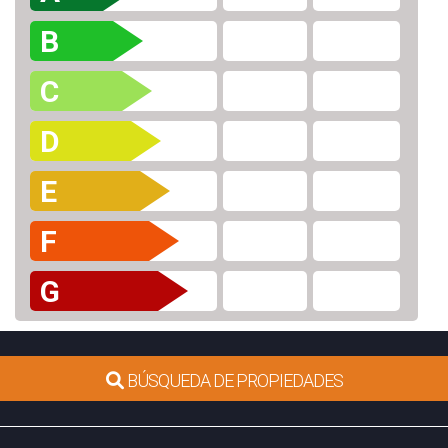
B
C
D
E
F
G
BÚSQUEDA DE PROPIEDADES